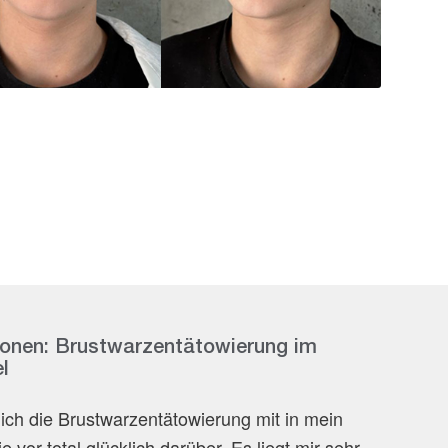
ionen: Brustwarzentätowierung im
l
ich die Brustwarzentätowierung mit in mein
or total glücklich darüber. Es liegt mir sehr