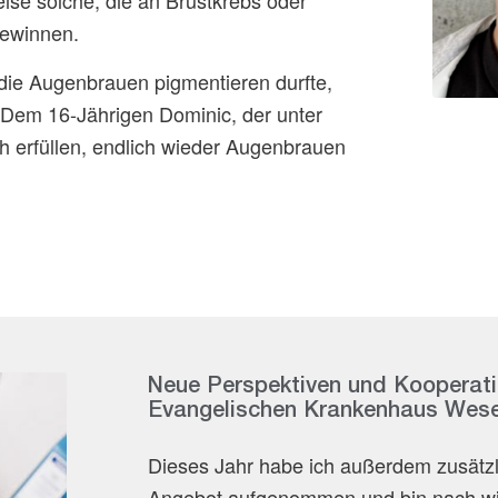
ise solche, die an Brustkrebs oder
gewinnen.
 die Augenbrauen pigmentieren durfte,
 Dem 16-Jährigen Dominic, der unter
ch erfüllen, endlich wieder Augenbrauen
Neue Perspektiven und Kooperat
Evangelischen Krankenhaus Wese
Dieses Jahr habe ich außerdem zusätzl
Angebot aufgenommen und bin nach wie v